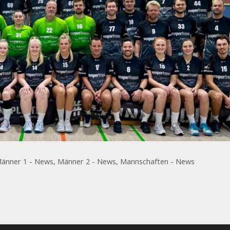
änner 1 - News
,
Männer 2 - News
,
Mannschaften - News