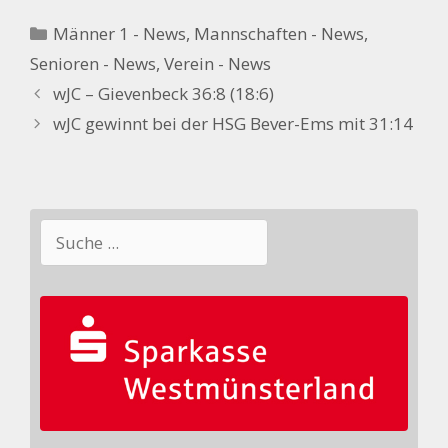
Kategorien
Männer 1 - News
,
Mannschaften - News
,
Senioren - News
,
Verein - News
wJC – Gievenbeck 36:8 (18:6)
wJC gewinnt bei der HSG Bever-Ems mit 31:14
Suchen