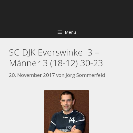
Zum
Skip
Inhalt
to
springen
content
Menü
SC DJK Everswinkel 3 –
Männer 3 (18-12) 30-23
20. November 2017
von
Jörg Sommerfeld