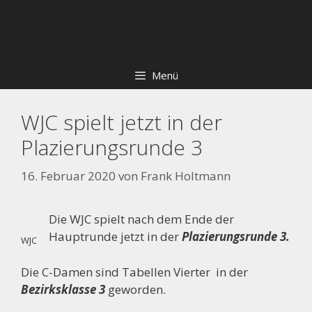
Zum
Skip
Inhalt
to
springen
content
Menü
WJC spielt jetzt in der
Plazierungsrunde 3
16. Februar 2020
von
Frank Holtmann
Die WJC spielt nach dem Ende der
Hauptrunde jetzt in der
Plazierungsrunde 3.
WJC
Die C-Damen sind Tabellen Vierter in der
Bezirksklasse 3
geworden.