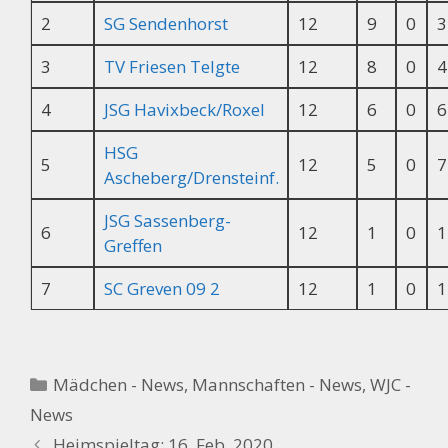
2
SG Sendenhorst
12
9
0
3
3
TV Friesen Telgte
12
8
0
4
4
JSG Havixbeck/Roxel
12
6
0
6
HSG
5
12
5
0
7
Ascheberg/Drensteinf.
JSG Sassenberg-
6
12
1
0
1
Greffen
7
SC Greven 09 2
12
1
0
1
Kategorien
Mädchen - News
,
Mannschaften - News
,
WJC -
News
Heimspieltag: 16. Feb. 2020