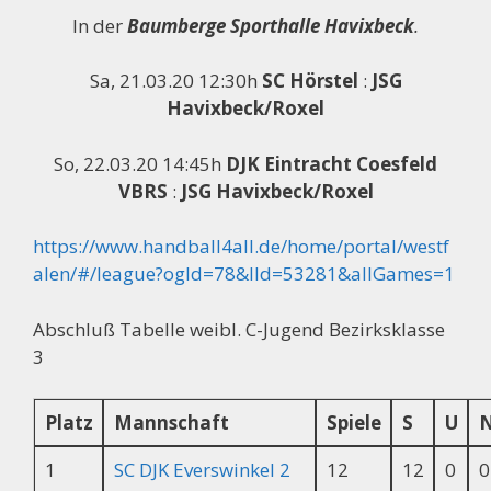
In der
Baumberge Sporthalle Havixbeck
.
Sa, 21.03.20 12:30h
SC Hörstel
:
JSG
Havixbeck/Roxel
So, 22.03.20 14:45h
DJK Eintracht Coesfeld
VBRS
:
JSG Havixbeck/Roxel
https://www.handball4all.de/home/portal/westf
alen/#/league?ogId=78&lId=53281&allGames=1
Abschluß Tabelle weibl. C-Jugend Bezirksklasse
3
Platz
Mannschaft
Spiele
S
U
1
SC DJK Everswinkel 2
12
12
0
0