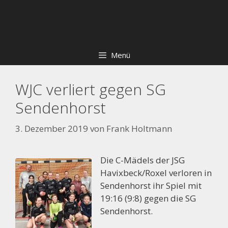
Zum
Skip
Inhalt
to
springen
content
Menü
WJC verliert gegen SG
Sendenhorst
3. Dezember 2019
von
Frank Holtmann
Die C-Mädels der JSG
Havixbeck/Roxel verloren in
Sendenhorst ihr Spiel mit
19:16 (9:8) gegen die SG
Sendenhorst.