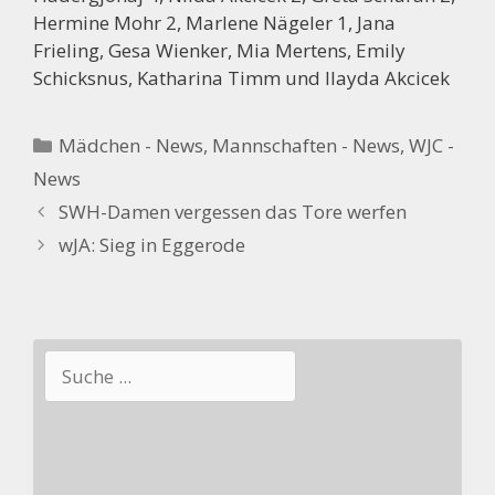
Hermine Mohr 2, Marlene Nägeler 1, Jana
Frieling, Gesa Wienker, Mia Mertens, Emily
Schicksnus, Katharina Timm und Ilayda Akcicek
Kategorien
Mädchen - News
,
Mannschaften - News
,
WJC -
News
SWH-Damen vergessen das Tore werfen
wJA: Sieg in Eggerode
Suchen