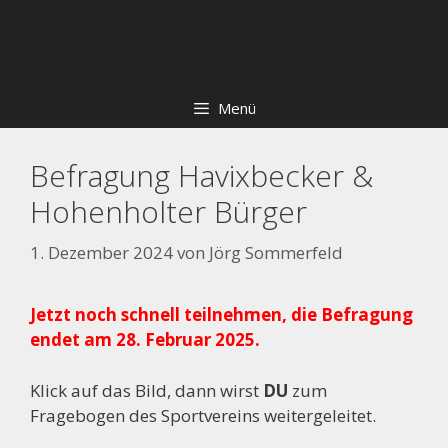
Zum
Skip
Inhalt
to
springen
content
Menü
Befragung Havixbecker &
Hohenholter Bürger
1. Dezember 2024
von
Jörg Sommerfeld
Jetzt noch schnell teilnehmen, die Befragung
endet am 28. Februar 2025.
Klick auf das Bild, dann wirst
DU
zum
Fragebogen des Sportvereins weitergeleitet.