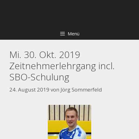
Zum
Skip
Inhalt
to
springen
content
Menü
Mi. 30. Okt. 2019
Zeitnehmerlehrgang incl.
SBO-Schulung
24. August 2019
von
Jörg Sommerfeld