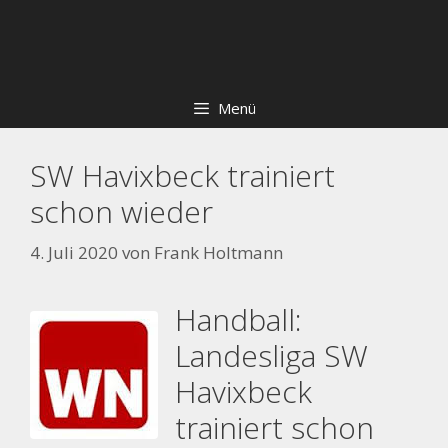
Zum
Skip
Inhalt
to
springen
content
Menü
SW Havixbeck trainiert
schon wieder
4. Juli 2020
von
Frank Holtmann
Handball:
Landesliga SW
Havixbeck
trainiert schon