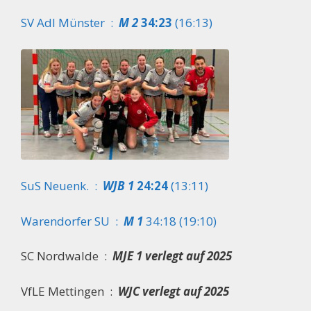
SV Adl Münster :
M 2
34:23
(16:13)
SuS Neuenk. :
WJB 1
24:24
(13:11)
Warendorfer SU :
M 1
34:18 (19:10)
SC Nordwalde :
MJE 1
verlegt auf 2025
VfLE Mettingen :
WJC
verlegt auf 2025