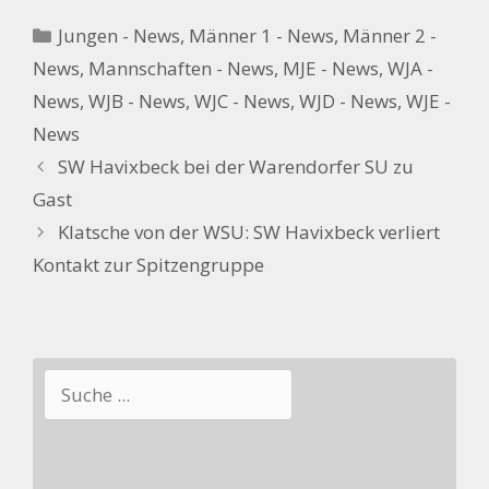
Kategorien
Jungen - News
,
Männer 1 - News
,
Männer 2 -
News
,
Mannschaften - News
,
MJE - News
,
WJA -
News
,
WJB - News
,
WJC - News
,
WJD - News
,
WJE -
News
SW Havixbeck bei der Warendorfer SU zu
Gast
Klatsche von der WSU: SW Havixbeck verliert
Kontakt zur Spitzengruppe
Suchen