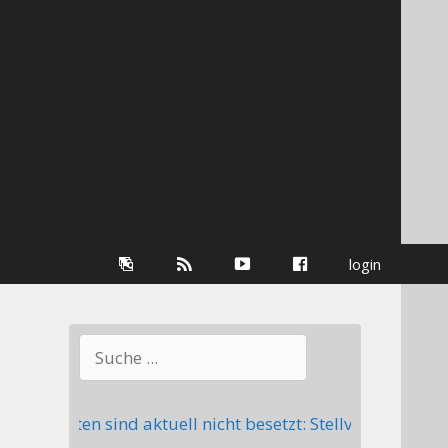
Galerie
RSS-
youtube
Facebook
login
Information
Suchen
Posten sind aktuell nicht besetzt: Stellv. Abteilungslei