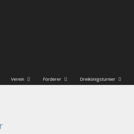
Verein
Förderer
Dreikönigsturnier
r
tand der Handballabteilung sucht Mitstreiter, folgende 