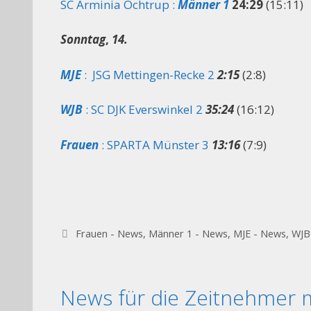
SC Arminia Ochtrup :
Männer 1
24:29
(15:11)
Sonntag
,
14.
MJE
: JSG Mettingen-Recke 2
2:15
(2:8)
WJB
: SC DJK Everswinkel 2
35:24
(16:12)
Frauen
: SPARTA Münster 3
13:16
(7:9)
Kategorien
Frauen - News
,
Männer 1 - News
,
MJE - News
,
WJB
News für die Zeitnehmer m