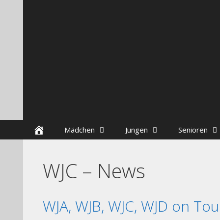
Zum
Skip
Inhalt
to
springen
content
Startseite
Mädchen
Jungen
Senioren
WJC – News
WJA, WJB, WJC, WJD on Tou
++++ Der Vors